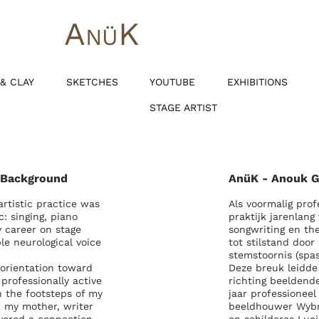
A
K
NÜ
& CLAY
SKETCHES
YOUTUBE
EXHIBITIONS
STAGE ARTIST
c Background
AnüK - Anouk G
artistic practice was
Als voormalig prof
: singing, piano
praktijk jarenlan
 career on stage
songwriting en th
le neurological voice
tot stilstand doo
stemstoornis (spa
eorientation toward
Deze breuk leidde 
professionally active
richting beeldend
n the footsteps of my
jaar professioneel
d my mother, writer
beeldhouwer Wybra