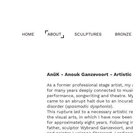
HOME
ABOUT
SCULPTURES
BRONZE 
AnüK - Anouk Ganzevoort -
Artisti
As a former professional stage artist, my 
for many years deeply connected to music
performance, songwriting and theatre. My
came to an abrupt halt due to an incurab
disorder (
spasmodic dysphonia
).
This rupture led to a necessary artistic r
the visual arts, in which I have now been 
for approximately eight years. Following i
father, sculptor Wybrand Ganzevoort, an