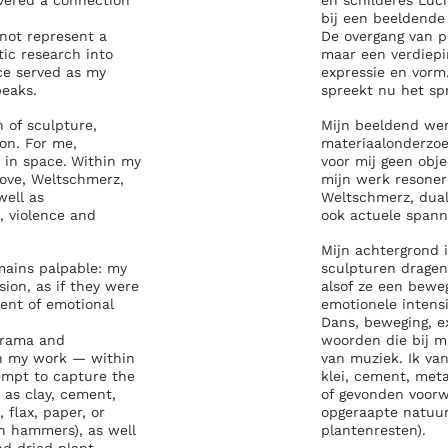
overed a connection
en schilderes Luc
bij een beeldende 
 not represent a
De overgang van 
tic research into
maar een verdiep
e served as my
expressie en vorm
eaks.
spreekt nu het sp
n of sculpture,
Mijn beeldend werk
ion. For me,
materiaalonderzoek
 in space.
Within my
voor mij geen obj
love, Weltschmerz,
mijn werk resonere
well as
Weltschmerz, dual
, violence and
ook actuele spanni
Mijn achtergrond 
mains palpable: my
sculpturen dragen
sion, as if they were
alsof ze een bew
nt of emotional
emotionele intens
Dans, beweging, ex
drama and
woorden die bij mi
th my work — within
van muziek. Ik van
ttempt to capture the
klei, cement, metaa
h as clay, cement,
of gevonden voorw
 flax, paper, or
opgeraapte natuur
h hammers), as well
plantenresten).