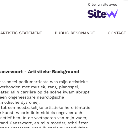
Créer un site avec
ARTISTIC STATEMENT
PUBLIC RESONANCE
CONTACT
anzevoort -
Artistieke Background
essioneel podiumartieste was mijn artistieke
g verbonden met muziek, zang, pianospel,
eater. Mijn carrière op de scène kwam abrupt
r een ongeneesbare neurologische
smodische dysfonie).
tot een noodzakelijke artistieke heroriëntatie
e kunst, waarin ik inmiddels ongeveer acht
 actief ben.
In de voetsporen van mijn vader,
nd Ganzevoort, en mijn moeder, schrijfster