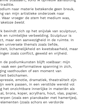
ienne Stassaert, vond ik opnieuw aansluiting
traditie.
podium naar materie betekende geen breuk,
ing
van mijn artistieke onderzoek naar
. Waar vroeger de
stem
het medium was,
rakeloze
beeld
.
 bevindt zich op het snijvlak van sculptuur,
 en ruimtelijke verbeelding. Sculptuur is
ect, maar een aanwezigheid in de ruimte. In
n universele thema’s zoals liefde,
iteit, lichamelijkheid en kwetsbaarheid, maar
ngen zoals conflict, geweld en vrijheid.
in de podiumkunsten blijft voelbaar: mijn
 vaak een performatieve spanning in zich,
eging vasthouden of een moment van
iteit belichamen.
pressie, emotie, dramatiek, theatraliteit zijn
jn werk passen, in een verstilde wereld vol
g het onzichtbare innerlijke in materiën als
l, brons, koper, acrylhars, hout, vlas, papier,
erpen (zoals een pianokader met hamertjes),
elementen (zoals schors en verdorde