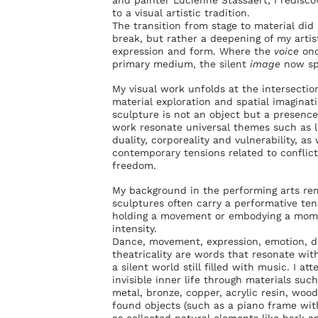
and painter Lucienne Stassaert, I redisc
to a visual artistic tradition.
The transition from stage to material did
break, but rather a deepening of my artis
expression and form. Where the
voice
onc
primary medium, the silent
image
now sp
My visual work unfolds at the intersectio
material exploration and spatial imaginat
sculpture is not an object but a presence
work resonate universal themes such as 
duality, corporeality and vulnerability, as 
contemporary tensions related to conflict
freedom.
My background in the performing arts re
sculptures often carry a performative ten
holding a movement or embodying a mome
intensity.
Dance, movement, expression, emotion, 
theatricality are words that resonate wi
a silent world still filled with music. I a
invisible inner life through materials suc
metal, bronze, copper, acrylic resin, wood,
found objects (such as a piano frame wit